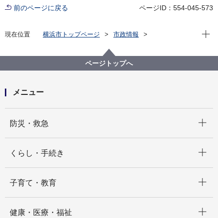
前のページに戻る
ページID：554-045-573
現在位
現在位置
横浜市トップページ
市政情報
行政運営・監査
横浜市のＤＸ
創発・共創のプラットフォーム YOKOHAMA Hack!
ページトップへ
メニュー
開く
防災・救急
開く
くらし・手続き
開く
子育て・教育
開く
健康・医療・福祉