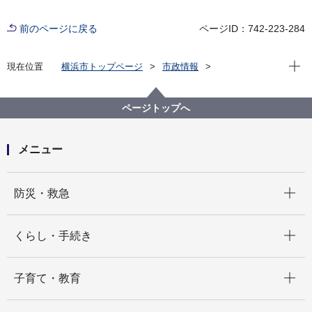
前のページに戻る
ページID：742-223-284
現在位
現在位置
横浜市トップページ
市政情報
行政運営・監査
横浜市のＤＸ
その他のお知らせ
メンテナンス情報
【メンテナンス完了】メーリングリストシステムのリ
ページトップへ
ニューアル作業に伴うサービスの一時停止について
メニュー
開く
防災・救急
開く
くらし・手続き
開く
子育て・教育
開く