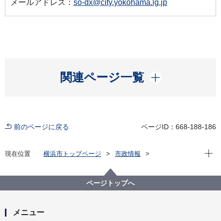
メールアドレス：
so-dx@city.yokohama.lg.jp
開く
関連ページ一覧
前のページに戻る
ページID：668-188-186
現在位
現在位置
横浜市トップページ
市政情報
行政運営・監査
横浜市のＤＸ
その他のお知らせ
メンテナンス情報
2月3日(月曜日)午前1時30分～午前5時00分の時間帯で
ページトップへ
一部Webサイト・システムが停止します。
メニュー