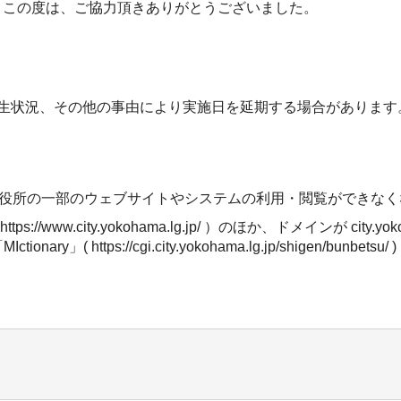
。この度は、ご協力頂きありがとうございました。
生状況、その他の事由により実施日を延期する場合があります
市役所の一部のウェブサイトやシステムの利用・閲覧ができなく
www.city.yokohama.lg.jp/ ）のほか、ドメインが city
ttps://cgi.city.yokohama.lg.jp/shigen/bunbetsu/ )