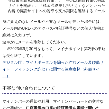
等価格高騰緊急支援給付金」、「特別定額給付金の特設
サイトを開設」、「税金滞納差し押さえ」などといった
内容で特設サイトへの誘導や支払期限を連絡するメール
身に覚えのないメールや不審なメールが届いた場合には、
メール内のURLへのアクセスや暗証番号などの個人情報は
絶対に入力せず、
速やかにメールを削除してください。
※2023年9月30日をもって、マイナポイント第2弾の申込
は受付終了しています。
デジタル庁：マイナポータルを騙った詐欺メール及び偽サ
イト（フィッシング詐欺）に関する注意喚起（外部サイ
ト）
不審な問い合わせについて
マイナンバーの通知や利用、マイナンバーカードの交付な
どの手続で、
口座番号や口座の暗証番号を電話で聞いた