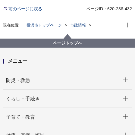
前のページに戻る
ページID：620-236-432
現在位
現在位置
横浜市トップページ
市政情報
行政運営・監査
横浜市のＤＸ
社会保障・税番号制度（マイナンバー制度）
社会保障・税番号制度（マイナンバー制度）について
ページトップへ
メニュー
開く
防災・救急
開く
くらし・手続き
開く
子育て・教育
開く