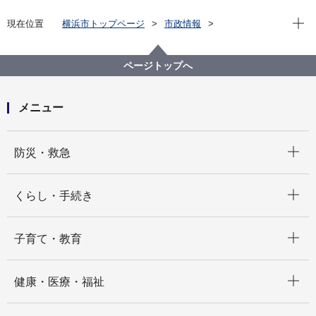
現在位
現在位置
横浜市トップページ
市政情報
行政運営・監査
横浜市のＤＸ
横浜DX戦略
ページトップへ
メニュー
開く
防災・救急
開く
くらし・手続き
開く
子育て・教育
開く
健康・医療・福祉
開く