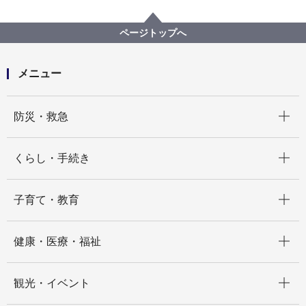
行政運営・監査
条例・規則・市報
行政手続
行政不服審査制度関連情報
行政不服審査会について
ページトップへ
平成28年度審査会資料等一覧
メニュー
開く
防災・救急
開く
くらし・手続き
開く
子育て・教育
開く
健康・医療・福祉
開く
観光・イベント