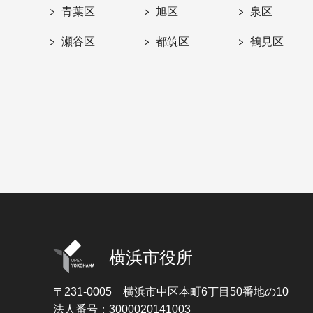
青葉区
旭区
泉区
瀬谷区
都筑区
鶴見区
横浜市役所
〒231-0005
横浜市中区本町6丁目50番地の10
法人番号：3000020141003