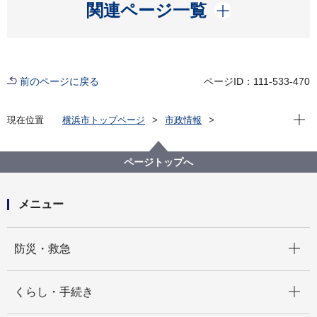
開く
関連ページ一覧
前のページに戻る
ページID：111-533-470
現在位
現在位置
横浜市トップページ
市政情報
行政運営・監査
条例・規則・市報
行政手続
行政不服審査制度関連情報
行政不服審査会について
ページトップへ
令和３年度審査会資料等一覧
メニュー
開く
防災・救急
開く
くらし・手続き