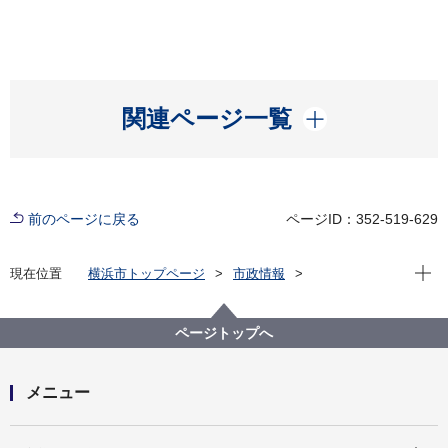
開く
関連ページ一覧
前のページに戻る
ページID：352-519-629
現在位
現在位置
横浜市トップページ
市政情報
行政運営・監査
条例・規則・市報
行政手続
行政不服審査制度関連情報
行政不服審査会について
ページトップへ
横浜市行政不服審査会について
メニュー
開く