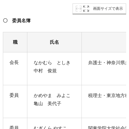
画面サイズで表示
〇 委員名簿
職
氏名
会長
なかむら としき
弁護士・神奈川県
中村 俊規
委員
かめやま みよこ
税理士・東京地方
亀山 美代子
委員
むぎくら やすこ
関東学院大学社会