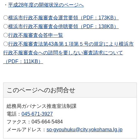
・
平成28年度の開催状況のページへ
〇
横浜市行政不服審査会運営要領（PDF：173KB）
〇
横浜市行政不服審査会傍聴要領（PDF：138KB）
〇
行政不服審査会答申一覧
〇
行政不服審査法第43条第１項第５号の規定により横浜市
行政不服審査会への諮問を要しない審査請求について
（PDF：111KB）
このページへのお問合せ
総務局ガバナンス推進室法制課
電話：
045-671-3927
ファクス：045-664-5484
メールアドレス：
so-gyouhuku@city.yokohama.lg.jp