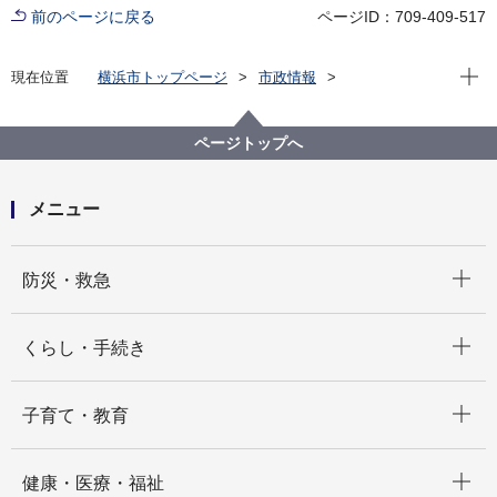
前のページに戻る
ページID：709-409-517
現在位
現在位置
横浜市トップページ
市政情報
行政運営・監査
情報公開・個人情報保護
情報公開制度
横浜市情報公開・個人情報保護審査会
答申
ページトップへ
審査会答申一覧(平成30年度 答申第1499号～答申第
1543号)
メニュー
開く
防災・救急
開く
くらし・手続き
開く
子育て・教育
開く
健康・医療・福祉