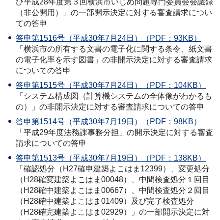
び平成28年度第３回横浜市いじめ問題専門委員会会議録
（非公開用）」の一部開示決定に対する審査請求につい
ての答申
答申第1516号（平成30年7月24日）（PDF：93KB）
「横浜市の所有する文書の電子化に関する条令、紙文書
の電子化率を示す図書」の非開示決定に対する審査請求
についての答申
答申第1515号（平成30年7月24日）（PDF：104KB）
「システム構成図（計算機システムの全体像がわかるも
の）」の非開示決定に対する審査請求についての答申
答申第1514号（平成30年7月19日）（PDF：98KB）
「平成29年度法務課事務分担」の開示決定に対する審査
請求についての答申
答申第1513号（平成30年7月19日）（PDF：138KB）
「確認処分（H27確申建築よこはま12399）、変更処分
（H28確変建築よこはま00048）、中間検査処分１回目
（H28確中建築よこはま00667）、中間検査処分２回目
（H28確中建築よこはま01409）及び完了検査処分
（H28確完建築よこはま02929）」の一部開示決定に対