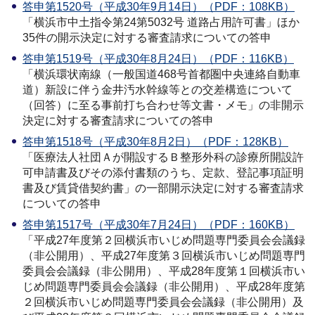
答申第1520号（平成30年9月14日）（PDF：108KB）
「横浜市中土指令第24第5032号 道路占用許可書」ほか
35件の開示決定に対する審査請求についての答申
答申第1519号（平成30年8月24日）（PDF：116KB）
「横浜環状南線（一般国道468号首都圏中央連絡自動車
道）新設に伴う金井汚水幹線等との交差構造について
（回答）に至る事前打ち合わせ等文書・メモ」の非開示
決定に対する審査請求についての答申
答申第1518号（平成30年8月2日）（PDF：128KB）
「医療法人社団Ａが開設するＢ整形外科の診療所開設許
可申請書及びその添付書類のうち、定款、登記事項証明
書及び賃貸借契約書」の一部開示決定に対する審査請求
についての答申
答申第1517号（平成30年7月24日）（PDF：160KB）
「平成27年度第２回横浜市いじめ問題専門委員会会議録
（非公開用）、平成27年度第３回横浜市いじめ問題専門
委員会会議録（非公開用）、平成28年度第１回横浜市い
じめ問題専門委員会会議録（非公開用）、平成28年度第
２回横浜市いじめ問題専門委員会会議録（非公開用）及