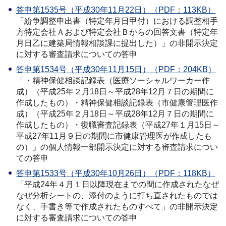
答申第1535号（平成30年11月22日）（PDF：113KB）
「紛争調整申出書（特定年月日甲付）における調整相手
方特定会社Ａおよび特定会社Ｂからの回答文書（特定年
月日乙に建築局情報相談課に提出した）」の非開示決定
に対する審査請求についての答申
答申第1534号（平成30年11月15日）（PDF：204KB）
「・精神保健相談記録表（医療ソーシャルワーカー作
成）（平成25年２月18日～平成28年12月７日の期間に
作成したもの）・精神保健相談記録表（市健康管理医作
成）（平成25年２月18日～平成28年12月７日の期間に
作成したもの）・復職審査記録表（平成27年１月15日～
平成27年11月９日の期間に市健康管理医が作成したも
の）」の個人情報一部開示決定に対する審査請求につい
ての答申
答申第1533号（平成30年10月26日）（PDF：118KB）
「平成24年４月１日以降現在までの間に作成されたなぜ
なぜ分析シートの、添付のように打ち直されたものでは
なく、手書き等で作成されたものすべて」の非開示決定
に対する審査請求についての答申