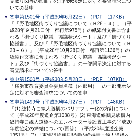
見取り図等の図面」の非開示決定に対する審査請求につ
いての答申
答申第1501号（平成30年6月22日）（PDF：117KB）
「「野毛地区街づくり協議について（Ｈ28－４）」（平
成28年９月21日付 都再第975号）の紙添付文書に含ま
れる「街づくり協議 協議状況シート」及び「街づくり
協議書」」及び「「野毛地区街づくり協議について（Ｈ
28－６）」（平成28年10月28日付 都再第1136号）の
紙添付文書に含まれる「街づくり協議 協議状況シー
ト」及び「街づくり協議書」」の一部開示決定に対する
審査請求についての答申
答申第1500号（平成30年5月28日）（PDF：107KB）
「横浜市教育委員会委員名簿（内部用）」の一部開示決
定に対する審査請求についての答申
答申第1499号（平成30年4月27日）（PDF：148KB）
「(1) 総持寺こ線人道橋のバリアフリー化の方針につい
て（平成20年度道企第1038号）(2) 東海道線鶴見駅構内
総持寺こ線人道橋へのエレベーター等設置工事の平成20
年度協定の締結について(回答）（平成20年度道企第
1351号）(3) 「東海道線鶴見駅構内総持寺こ線人道橋へ