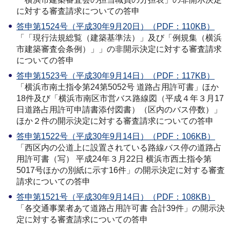
に対する審査請求についての答申
答申第1524号（平成30年9月20日）（PDF：110KB）
「「現行法規総覧（建築基準法）」及び「例規集（横浜
市建築審査会条例）」」の非開示決定に対する審査請求
についての答申
答申第1523号（平成30年9月14日）（PDF：117KB）
「横浜市南土指令第24第5052号 道路占用許可書」ほか
18件及び「横浜市南区市営バス路線図（平成４年３月17
日道路占用許可申請書添付図書）（区内のバス停数）」
ほか２件の開示決定に対する審査請求についての答申
答申第1522号（平成30年9月14日）（PDF：106KB）
「西区内の公道上に設置されている路線バス停の道路占
用許可書（写） 平成24年３月22日 横浜市西土指令第
5017号ほかの別紙に示す16件」の開示決定に対する審査
請求についての答申
答申第1521号（平成30年9月14日）（PDF：108KB）
「各交通事業者あて道路占用許可書 合計39件」の開示決
定に対する審査請求についての答申