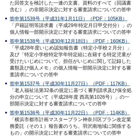
た回答文を検討した一連の文書、資料のすべて（回議書
含む）」の非開示決定に対する審査請求についての答申
答申第1539号（平成31年1月11日）（PDF：105KB）
「戸籍証明等請求書（平成29年特定月日甲交付分）」の
個人情報一部開示決定に対する審査請求についての答申
答申第1538号（平成30年12月18日）（PDF：160KB）
「平成28年度いじめ認知報告書（特定小学校２月分）」
及び「特定小学校特定学年特定組に在籍する特定児童が
受けたいじめについて、担任がいじめに関して記録した
書類及び個人メモ」の個人情報一部開示決定に対する審
査請求についての答申
答申第1537号（平成30年11月27日）（PDF：117KB）
「老人福祉法第32条の規定に基づく審判請求及び保全処
分の申立について（平成28年度 西高第1026号）」の一
部開示決定に対する審査請求についての答申
答申第1536号（平成30年11月22日）（PDF：114KB）
「横浜市都市計画マスタープラン神奈川区プラン改定業
務委託（その１）報告書のうち、羽沢南地域に関係する
もの」の開示決定に対する審査請求についての答申