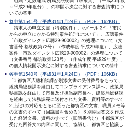
「組織・定数編成 所属別説明書（政策局）（平成23年度
～平成29年度分）」の非開示決定に対する審査請求につ
いての答申
答申第1541号（平成31年1月24日）（PDF：162KB）
「請求人の申立文書（特別案件）、eメール２件「市民
からの申立にかかる特別案件処理について」、広聴案件
「市政ダイレクト広聴29-900002」の処理について（文
書番号 都筑政第72号）（作成年度 平成29年度）、広聴
案件「市政ダイレクト広聴29-900002」の処理について
（文書番号 都筑政第123号）（作成年度 平成29年度）」
の個人情報開示決定に対する審査請求についての答申
答申第1540号（平成31年1月24日）（PDF：106KB）
「1 都筑区広聴相談課が別添文書の受付番号をもって、
総務局総務課を経由してコンプライアンス課へ、政策局
秘書課を経由して市長及び担当副市長へ、建築局総務課
を経由して法務課宛に送付された文書、資料等のすべて
2 上記1の対応をとるに至った都筑区の文書、職員メモ等
の文書のすべて（回議書を含める） 3 別添回答文を作成
した経過文書、資料のすべて（回議書含む） 4 都筑区が
受けた回答文の内容に関して、協議し、都筑区と協議し