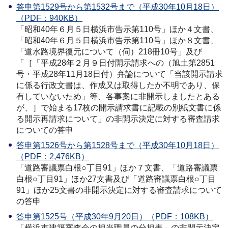
答申第1529号から第1532号まで（平成30年10月18日）
（PDF：940KB）
「昭和40年６月５日横浜市告示第110号」ほか４文書、
「昭和40年６月５日横浜市告示第110号」ほか８文書、
「道水路境界復元について（伺）218冊10号」及び
「［「平成28年２月９日付開示請求への（旭土第2851
号・平成28年11月18日付）弁論について「当該開示請求
に係る行政文書は、作成又は取得したか不明であり、保
有していないため」等、各事案に非開示しましたとある
が、］で始まる17枚の開示請求書に記載の別紙文書に係
る開示再請求について」の非開示決定に対する審査請求
についての答申
答申第1526号から第1528号まで（平成30年10月18日）
（PDF：2,476KB）
「道路審議票白根○丁目91」ほか７文書、「道路審議票
白根○丁目91」ほか27文書及び「道路審議票白根○丁目
91」ほか25文書の非開示決定に対する審査請求について
の答申
答申第1525号（平成30年9月20日）（PDF：108KB）
「横浜市建築審査会の担当職員の分担表」の非開示決定