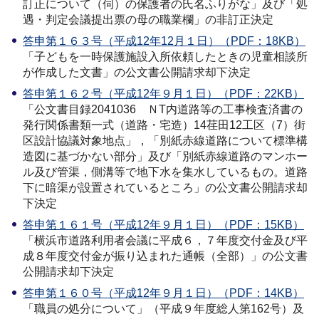
訂正について（伺）の保護者の氏名ふりがな」及び「処
遇・判定会議提出票の母の職業欄」の非訂正決定
答申第１６３号（平成12年12月１日）（PDF：18KB）
「子どもを一時保護施設入所依頼したときの児童相談所
が作成した文書」の公文書公開請求却下決定
答申第１６２号（平成12年９月１日）（PDF：22KB）
「公文書目録2041036 ＮT内道路等の工事検査済書の
発行関係書類一式（道路・宅造）14荏田12工区（7）街
区設計協議対象地点」，「別紙赤線道路について標準構
造図に基づかない部分」及び「別紙赤線道路のマンホー
ル及び管渠，側溝等で地下水を集水しているもの。道路
下に暗渠が設置されているところ」の公文書公開請求却
下決定
答申第１６１号（平成12年９月１日）（PDF：15KB）
「横浜市道路利用者会議に平成６，７年度交付金及び平
成８年度交付金が振り込まれた通帳（全部）」の公文書
公開請求却下決定
答申第１６０号（平成12年９月１日）（PDF：14KB）
「職員の処分について」（平成９年度総人第162号）及