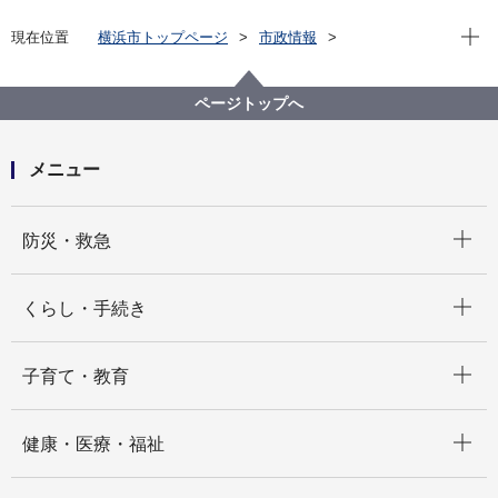
現在位
現在位置
横浜市トップページ
市政情報
行政運営・監査
情報公開・個人情報保護
情報公開制度
横浜市情報公開・個人情報保護審査会
答申
ページトップへ
審査会答申一覧(平成12年度 答申第151号～答申第172
号)
メニュー
開く
防災・救急
開く
くらし・手続き
開く
子育て・教育
開く
健康・医療・福祉
開く