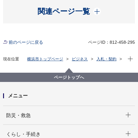
開く
関連ページ一覧
前のページに戻る
ページID：812-458-295
現在位
現在位置
横浜市トップページ
ビジネス
入札・契約
プロポーザル等の発注情報
2025年度
委託
港南区
【公募型指名競争入札】港南区民文化センター加圧給
ページトップへ
水ユニット更新業務
メニュー
開く
防災・救急
開く
くらし・手続き