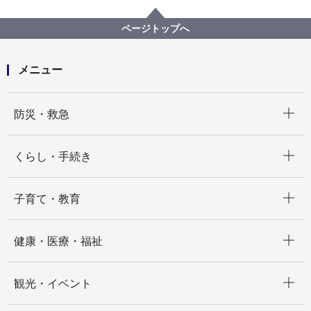
港南区
【特定結果公表】港南区民活動支援センター運営事業
ページトップへ
委託（公募型プロポーザル）
メニュー
開く
防災・救急
開く
くらし・手続き
開く
子育て・教育
開く
健康・医療・福祉
開く
観光・イベント