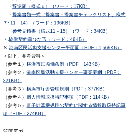
・
辞退届（様式６）（ワード：17KB）
・
提案書類一式（提案書・提案書チェックリスト、様式
７~11－14）（ワード：196KB）
・
参考見積書（様式11－15）（ワード：34KB）
７.
協働契約書ひな形（ワード：48KB）
８.
港南区民活動支援センター平面図（PDF：1,569KB）
＜以下、参考資料＞
（参考１）
横浜市民協働条例（PDF：143KB）
（参考２）
港南区民活動支援センター事業要綱（PDF：
221KB）
（参考３）
横浜市庁舎管理規則（PDF：377KB）
（参考４）
個人情報取扱特記事項（PDF：114KB）
（参考５）
電子計算機処理の契約に関する情報取扱特記事
項（PDF：274KB）
質問回答