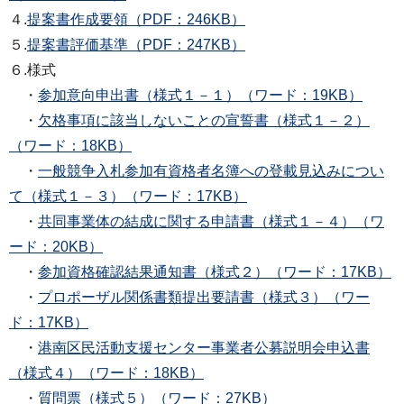
４.
提案書作成要領（PDF：246KB）
５.
提案書評価基準（PDF：247KB）
６.様式
・
参加意向申出書（様式１－１）（ワード：19KB）
・
欠格事項に該当しないことの宣誓書（様式１－２）
（ワード：18KB）
・
一般競争入札参加有資格者名簿への登載見込みについ
て（様式１－３）（ワード：17KB）
・
共同事業体の結成に関する申請書（様式１－４）（ワ
ード：20KB）
・
参加資格確認結果通知書（様式２）（ワード：17KB）
・
プロポーザル関係書類提出要請書（様式３）（ワー
ド：17KB）
・
港南区民活動支援センター事業者公募説明会申込書
（様式４）（ワード：18KB）
・
質問票（様式５）（ワード：27KB）