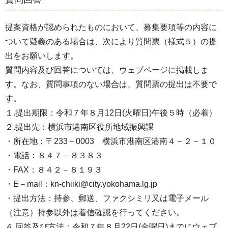
提案資格が認められたものにおいて、募集要項等の内容に
ついて疑義のある場合は、次により質問票（様式５）の提
出をお願いします。
質問内容及び回答については、ウェブページに掲載しま
す。なお、質問事項のない場合は、質問票の提出は不要で
す。
１.提出期限：令和７年８月12日(火曜日)午後５時（必着）
２.提出先：横浜市港南区役所地域振興課
・所在地：〒233－0003 横浜市港南区港南４－２－１０
・電話：８４７－８３８３
・FAX：８４２－８１９３
・E－mail：kn-chiiki@city.yokohama.lg.jp
・提出方法：持参、郵送、ファクシミリ又は電子メール
（注意）持参以外は着信確認を行ってください。
４.回答及び方法：令和７年８月22日(金曜日)までにウェブ