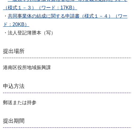
（様式１－３）（ワード：17KB）
・
共同事業体の結成に関する申請書（様式１－４）（ワー
ド：20KB）
・法人登記簿謄本（写）
提出場所
港南区役所地域振興課
申込方法
郵送または持参
提出期間