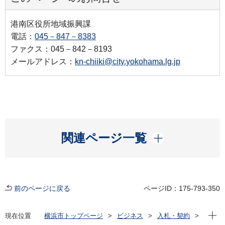
港南区役所地域振興課
電話：
045－847－8383
ファクス：045－842－8193
メールアドレス：
kn-chiiki@city.yokohama.lg.jp
開く
関連ページ一覧
前のページに戻る
ページID：175-793-350
現在位
現在位置
横浜市トップページ
ビジネス
入札・契約
プロポーザル等の発注情報
2025年度
委託