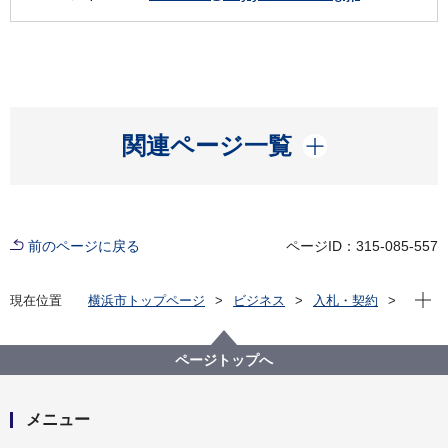
開く
関連ページ一覧
前のページに戻る
ページID：315-085-557
現在位
現在位置
横浜市トップページ
ビジネス
入札・契約
プロポーザル等の発注情報
2025年度
委託
港南区
【公募型プロポーザル】広報よこはま港南区版デザイ
ページトップへ
ン編集委託
メニュー