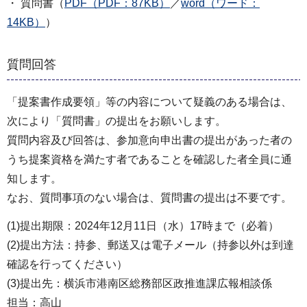
・ 質問書（
PDF（PDF：87KB）
／
word（ワード：
14KB）
）
質問回答
「提案書作成要領」等の内容について疑義のある場合は、
次により「質問書」の提出をお願いします。
質問内容及び回答は、参加意向申出書の提出があった者の
うち提案資格を満たす者であることを確認した者全員に通
知します。
なお、質問事項のない場合は、質問書の提出は不要です。
(1)提出期限：2024年12月11日（水）17時まで（必着）
(2)提出方法：持参、郵送又は電子メール（持参以外は到達
確認を行ってください）
(3)提出先：横浜市港南区総務部区政推進課広報相談係
担当：高山