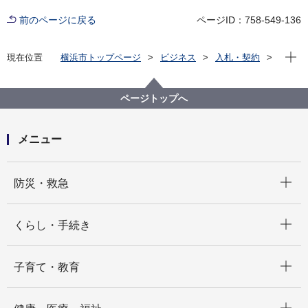
前のページに戻る
ページID：758-549-136
現在位
現在位置
横浜市トップページ
ビジネス
入札・契約
プロポーザル等の発注情報
2025年度
委託
旭区
【結果掲載】【公募型見積合わせ】令和７年横浜市長
ページトップへ
選挙における一般廃棄物・産業廃棄物収集運搬処分委
託（旭区）
メニュー
開く
防災・救急
開く
くらし・手続き
開く
子育て・教育
開く