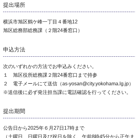
提出場所
横浜市旭区鶴ケ峰一丁目４番地12
旭区総務部総務課（２階24番窓口）
申込方法
次のいずれかの方法でお申込みください。
１ 旭区役所総務課２階24番窓口まで持参
２ 電子メールにて送信（as-yosan@city.yokohama.lg.jp）
※送信後に必ず発注担当課に電話確認を行ってください。
提出期間
公告日から2025年６月27日17時まで
（土曜日、日曜日及び祝日を除く、午前8時45分から正午ま