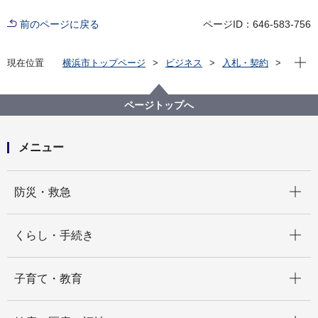
前のページに戻る
ページID：646-583-756
現在位
現在位置
横浜市トップページ
ビジネス
入札・契約
プロポーザル等の発注情報
2025年度
委託
旭区
【入札結果公表】【公募型指名競争入札】旭区総合庁
ページトップへ
舎本館レイアウト等提案委託
メニュー
開く
防災・救急
開く
くらし・手続き
開く
子育て・教育
開く