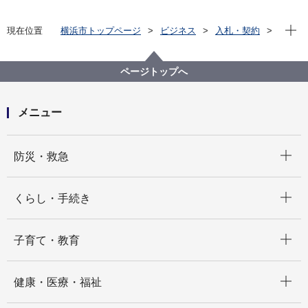
現在位
現在位置
横浜市トップページ
ビジネス
入札・契約
プロポーザル等の発注情報
2025年度
委託
旭区
【申込み期間は終了しました】【公募型指名競争入
ページトップへ
札】第27回参議院議員通常選挙・令和７年横浜市長選
挙に係る選挙公報配布および投票所変更のお知らせ配
布業務委託（旭区）
メニュー
開く
防災・救急
開く
くらし・手続き
開く
子育て・教育
開く
健康・医療・福祉