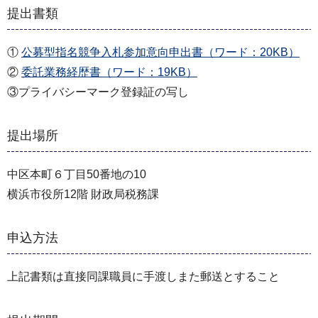
提出書類
①
公募型指名競争入札参加意向申出書（ワード：20KB）
②
委託業務経歴書（ワード：19KB）
③プライバシーマーク登録証の写し
提出場所
中区本町６丁目50番地の10
横浜市役所12階 財政局税務課
申込方法
上記書類は直接同課職員に手渡しまた郵送とすること