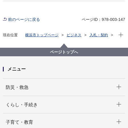
前のページに戻る
ページID：978-003-147
現在位
現在位置
横浜市トップページ
ビジネス
入札・契約
プロポーザル等の発注情報
2024年度
委託
行財政局
【入札結果掲載】【公募型指名競争入札】令和６年度
ページトップへ
確定申告書情報等管理システムＡＳＰサービス提供業
務委託（令和７年度定期課税用）
メニュー
開く
防災・救急
開く
くらし・手続き
開く
子育て・教育