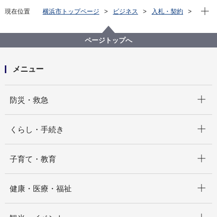
現在位
現在位置
横浜市トップページ
ビジネス
入札・契約
プロポーザル等の発注情報
2024年度
委託
行財政局
【入札結果掲載】【公募型指名競争入札】「令和６年
ページトップへ
度市町村税課税状況等の調」の作成業務委託
メニュー
開く
防災・救急
開く
くらし・手続き
開く
子育て・教育
開く
健康・医療・福祉
開く