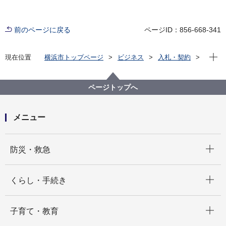
前のページに戻る
ページID：856-668-341
現在位
現在位置
横浜市トップページ
ビジネス
入札・契約
プロポーザル等の発注情報
2024年度
委託
行財政局
【入札結果掲載】令和６年度 市民税・県民税特別徴収
ページトップへ
納入書の定期課税に係る裁断及び製本業務委託
メニュー
開く
防災・救急
開く
くらし・手続き
開く
子育て・教育