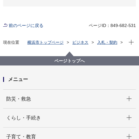
前のページに戻る
ページID：849-682-531
現在位
現在位置
横浜市トップページ
ビジネス
入札・契約
プロポーザル等の発注情報
2024年度
委託
戸塚区
【契約結果公表】【公募型プロポーザル】令和６年度
ページトップへ
とつかの子育て応援ルーム「とことこ」運営事業委託
メニュー
開く
防災・救急
開く
くらし・手続き
開く
子育て・教育