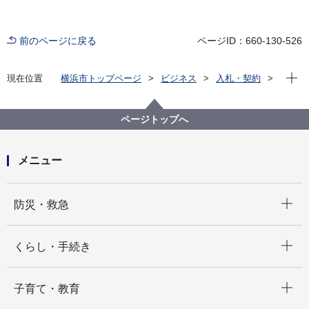
前のページに戻る
ページID：660-130-526
現在位
現在位置
横浜市トップページ
ビジネス
入札・契約
プロポーザル等の発注情報
2024年度
委託
戸塚区
【質問はありませんでした】【公募型指名競争入札】
ページトップへ
戸塚区役所２階執務室レイアウト変更業務委託
メニュー
開く
防災・救急
開く
くらし・手続き
開く
子育て・教育