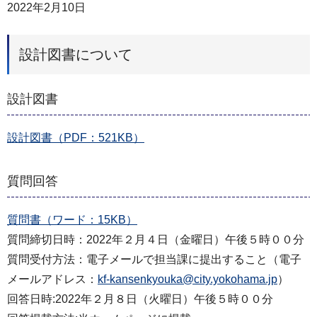
2022年2月10日
設計図書について
設計図書
設計図書（PDF：521KB）
質問回答
質問書（ワード：15KB）
質問締切⽇時：2022年２⽉４⽇（金曜日）午後５時００分
質問受付⽅法：電子メールで担当課に提出すること（電子
メールアドレス：
kf-kansenkyouka@city.yokohama.jp
）
回答⽇時:2022年２⽉８⽇（火曜日）午後５時００分