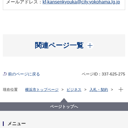
メールアドレス：
kf-kansenkyouka@city.yokohama.lg.jp
開く
関連ページ一覧
前のページに戻る
ページID：337-625-275
現在位
現在位置
横浜市トップページ
ビジネス
入札・契約
プロポーザル等の発注情報
2022年度
その他の業務
健康福祉局
【入札結果公表】【公募型指名競争入札】令和４年度
ページトップへ
新型コロナウイルス感染症等事務補助業務人材派遣契
約（４月～９月）
メニュー