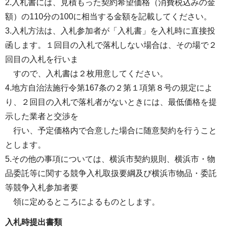
2.入札書には、見積もった契約希望価格（消費税込みの金
額）の110分の100に相当する金額を記載してください。
3.入札方法は、入札参加者が「入札書」を入札時に直接投
函します。１回目の入札で落札しない場合は、その場で２
回目の入札を行いま
すので、入札書は２枚用意してください。
4.地方自治法施行令第167条の２第１項第８号の規定によ
り、２回目の入札で落札者がないときには、最低価格を提
示した業者と交渉を
行い、予定価格内で合意した場合に随意契約を行うこと
とします。
5.その他の事項については、横浜市契約規則、横浜市・物
品委託等に関する競争入札取扱要綱及び横浜市物品・委託
等競争入札参加者要
領に定めるところによるものとします。
入札時提出書類