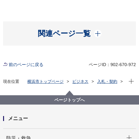
開く
関連ページ一覧
前のページに戻る
ページID：902-670-972
現在位
現在位置
横浜市トップページ
ビジネス
入札・契約
プロポーザル等の発注情報
2022年度
その他の業務
健康福祉局
【入札結果掲載】【公募型指名競争入札】令和４年６
ページトップへ
月から10月 住民税非課税世帯等に対する臨時特別給
付金事業に係る人材派遣契約
メニュー
開く
防災・救急