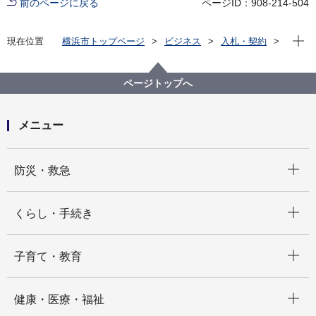
前のページに戻る
ページID：908-214-504
現在位
現在位置
横浜市トップページ
ビジネス
入札・契約
プロポーザル等の発注情報
2022年度
その他の業務
健康福祉局
【入札結果掲載】令和４年度 新型コロナウイルス感
ページトップへ
染症等事務補助業務人材派遣契約（10月～３月）
メニュー
開く
防災・救急
開く
くらし・手続き
開く
子育て・教育
開く
健康・医療・福祉