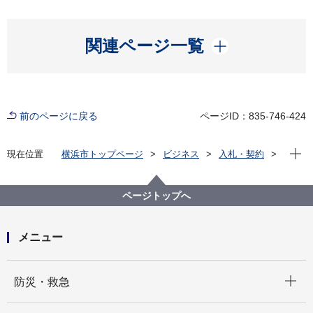
開く
関連ページ一覧
前のページに戻る
ページID：835-746-424
現在位
現在位置
横浜市トップページ
ビジネス
入札・契約
プロポーザル等の発注情報
2022年度
その他の業務
健康福祉局
【入札結果掲載】令和４年度新型コロナウイルス感染
ページトップへ
症患者の療養支援に係る人材派遣契約（事務職）（令
和５年１月～３月）
メニュー
開く
防災・救急
開く