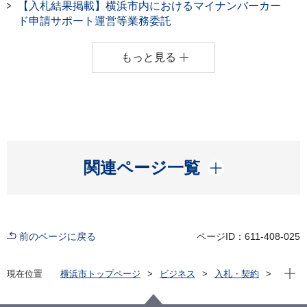
【入札結果掲載】横浜市内におけるマイナンバーカー
ド申請サポート運営等業務委託
もっと見る
開く
関連ページ一覧
前のページに戻る
ページID：611-408-025
現在位
現在位置
横浜市トップページ
ビジネス
入札・契約
プロポーザル等の発注情報
2022年度
委託
市民局