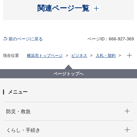
開く
関連ページ一覧
前のページに戻る
ページID：666-927-369
現在位
現在位置
横浜市トップページ
ビジネス
入札・契約
プロポーザル等の発注情報
2022年度
委託
市民局
【入札結果掲載】マイナンバーカード交付促進 駅ポ
ページトップへ
スター広告掲出委託
メニュー
開く
防災・救急
開く
くらし・手続き