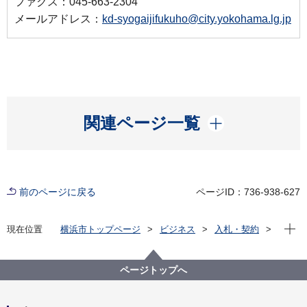
ファクス：045-663-2304
メールアドレス：
kd-syogaijifukuho@city.yokohama.lg.jp
開く
関連ページ一覧
前のページに戻る
ページID：736-938-627
現在位
現在位置
横浜市トップページ
ビジネス
入札・契約
プロポーザル等の発注情報
2022年度
委託
こども青少年局
【質問回答掲載】【公募型指名競争入札】障害児等へ
ページトップへ
の支援施策に係る課題調査・検討業務委託