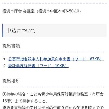
横浜市庁舎 会議室（横浜市中区本町6-50-10）
申込について
提出書類
１.
公募型指名競争入札参加意向申出書（ワード：67KB）
２.
委託業務経歴書（ワード：19KB）
提出場所
①持参の場合：こども青少年局保育対策課執務室（市庁舎
13階）まで持参すること。
※必要書類等の受付は平日の午前９時から午後５時までで