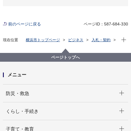
前のページに戻る
ページID：587-684-330
現在位
現在位置
横浜市トップページ
ビジネス
入札・契約
プロポーザル等の発注情報
2022年度
委託
こども青少年局
横浜市保育士相談窓口運営業務委託
ページトップへ
メニュー
開く
防災・救急
開く
くらし・手続き
開く
子育て・教育