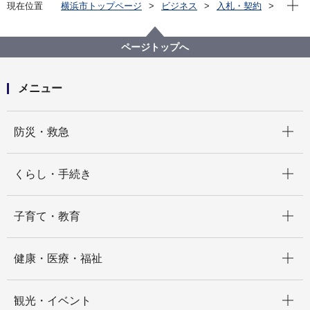
現在位
現在位置
横浜市トップページ
ビジネス
入札・契約
プロポーザル等の発注情報
2022年度
委託
こども青少年局
【公募型指名競争入札】令和４年度小児ぜん息及び食
ページトップへ
物アレルギーの予防等講演会に係る運営業務
メニュー
開く
防災・救急
開く
くらし・手続き
開く
子育て・教育
開く
健康・医療・福祉
開く
観光・イベント