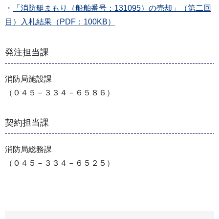
・
「消防艇まもり（船舶番号：131095）の売却」（第二回
目）入札結果（PDF：100KB）
発注担当課
消防局施設課
（０４５－３３４－６５８６）
契約担当課
消防局総務課
（０４５－３３４－６５２５）