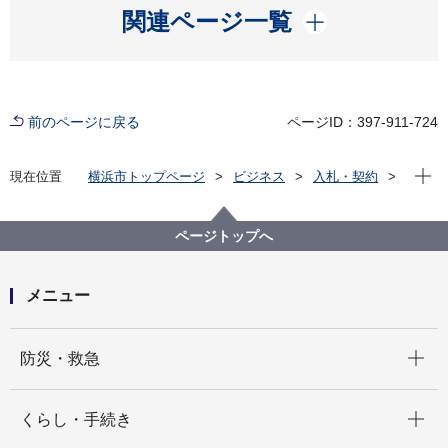
開く
関連ページ一覧
前のページに戻る
ページID：397-911-724
現在位
現在位置
横浜市トップページ
ビジネス
入札・契約
プロポーザル等の発注情報
2021年度
その他の業務
消防局
消防艇まもり（船舶番号：131095）の売却（その２）
ページトップへ
メニュー
開く
防災・救急
開く
くらし・手続き