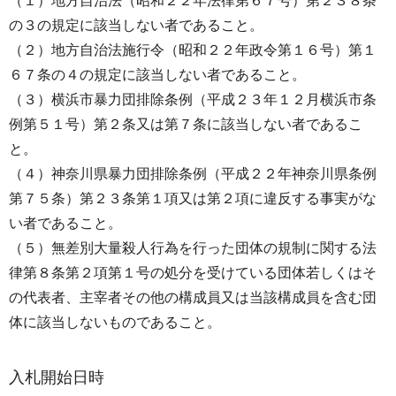
（１）地方自治法（昭和２２年法律第６７号）第２３８条
の３の規定に該当しない者であること。
（２）地方自治法施行令（昭和２２年政令第１６号）第１
６７条の４の規定に該当しない者であること。
（３）横浜市暴力団排除条例（平成２３年１２月横浜市条
例第５１号）第２条又は第７条に該当しない者であるこ
と。
（４）神奈川県暴力団排除条例（平成２２年神奈川県条例
第７５条）第２３条第１項又は第２項に違反する事実がな
い者であること。
（５）無差別大量殺人行為を行った団体の規制に関する法
律第８条第２項第１号の処分を受けている団体若しくはそ
の代表者、主宰者その他の構成員又は当該構成員を含む団
体に該当しないものであること。
入札開始日時