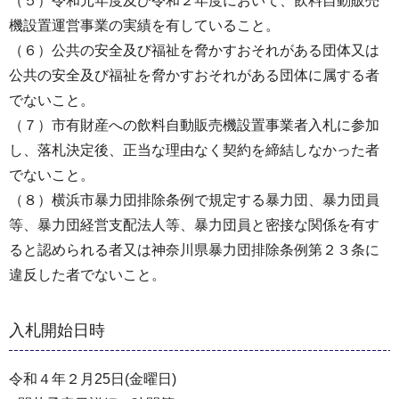
（５）令和元年度及び令和２年度において、飲料自動販売
機設置運営事業の実績を有していること。
（６）公共の安全及び福祉を脅かすおそれがある団体又は
公共の安全及び福祉を脅かすおそれがある団体に属する者
でないこと。
（７）市有財産への飲料自動販売機設置事業者入札に参加
し、落札決定後、正当な理由なく契約を締結しなかった者
でないこと。
（８）横浜市暴力団排除条例で規定する暴力団、暴力団員
等、暴力団経営支配法人等、暴力団員と密接な関係を有す
ると認められる者又は神奈川県暴力団排除条例第２３条に
違反した者でないこと。
入札開始日時
令和４年２月25日(金曜日)