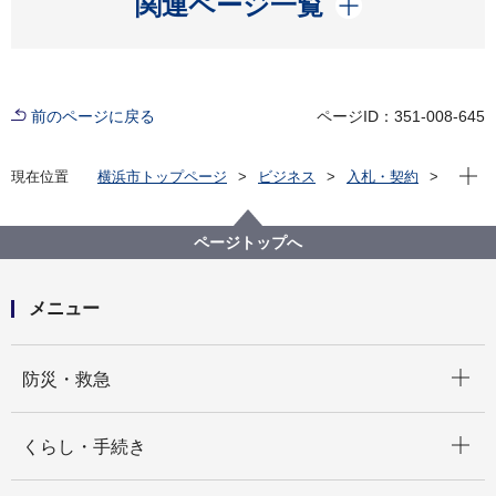
関連ページ一覧
前のページに戻る
ページID：351-008-645
現在位
現在位置
横浜市トップページ
ビジネス
入札・契約
プロポーザル等の発注情報
2021年度
その他の業務
消防局
【消防局】市有財産への飲料自動販売機の設置（その
ページトップへ
２）
メニュー
開く
防災・救急
開く
くらし・手続き
開く