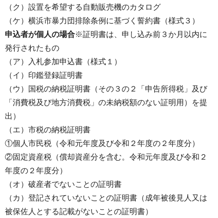
（ク）設置を希望する自動販売機のカタログ
（ケ）横浜市暴力団排除条例に基づく誓約書（様式３）
申込者が個人の場合
※証明書は、申し込み前３か月以内に
発行されたもの
（ア）入札参加申込書（様式１）
（イ）印鑑登録証明書
（ウ）国税の納税証明書（その３の２「申告所得税」及び
「消費税及び地方消費税」の未納税額のない証明用）を提
出）
（エ）市税の納税証明書
①個人市民税（令和元年度及び令和２年度の２年度分）
②固定資産税（償却資産分を含む。令和元年度及び令和２
年度の２年度分）
（オ）破産者でないことの証明書
（カ）登記されていないことの証明書（成年被後見人又は
被保佐人とする記載がないことの証明書）