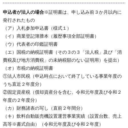
申込者が法人の場合
※証明書は、申し込み前３か月以内に
発行されたもの
（ア）入札参加申込書（様式１）
（イ）商業登記簿謄本（履歴事項全部証明書）
（ウ）代表者の印鑑証明書
（エ）国税の納税証明書（その３の３「法人税」及び「消
費税及び地方消費税」の未納税額のない証明用）を提出）
（オ）市税の納税証明書
①法人市民税（申込時点において終了している事業年度の
うち直近２年度分）
②固定資産税（償却資産分を含む。令和元年度及び令和２
年度の２年度分）
（カ）財務諸表の写し（直前２年間分）
（キ）飲料自動販売機設置運営事業実績（設置台数、売上
高等※書式自由）（令和元年度及び令和２年度）