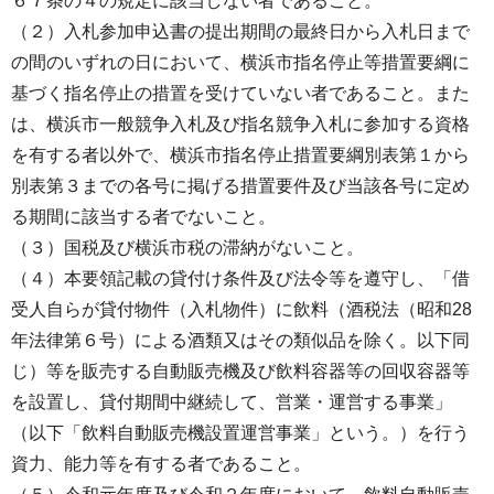
６７条の４の規定に該当しない者であること。
（２）入札参加申込書の提出期間の最終日から入札日まで
の間のいずれの日において、横浜市指名停止等措置要綱に
基づく指名停止の措置を受けていない者であること。また
は、横浜市一般競争入札及び指名競争入札に参加する資格
を有する者以外で、横浜市指名停止措置要綱別表第１から
別表第３までの各号に掲げる措置要件及び当該各号に定め
る期間に該当する者でないこと。
（３）国税及び横浜市税の滞納がないこと。
（４）本要領記載の貸付け条件及び法令等を遵守し、「借
受人自らが貸付物件（入札物件）に飲料（酒税法（昭和28
年法律第６号）による酒類又はその類似品を除く。以下同
じ）等を販売する自動販売機及び飲料容器等の回収容器等
を設置し、貸付期間中継続して、営業・運営する事業」
（以下「飲料自動販売機設置運営事業」という。）を行う
資力、能力等を有する者であること。