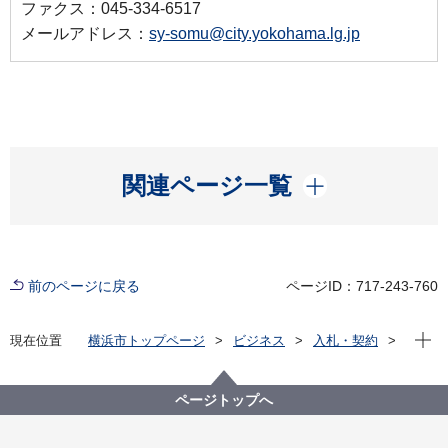
ファクス：045-334-6517
メールアドレス：
sy-somu@city.yokohama.lg.jp
開く
関連ページ一覧
前のページに戻る
ページID：717-243-760
現在位
現在位置
横浜市トップページ
ビジネス
入札・契約
プロポーザル等の発注情報
2021年度
その他の業務
消防局
横浜消防出初式2022
ページトップへ