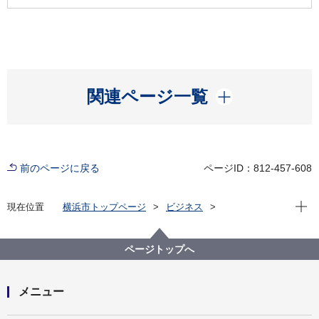
開く
関連ページ一覧
前のページに戻る
ページID：812-457-608
現在位
現在位置
横浜市トップページ
ビジネス
分野別メニュー
水道
給水装置工事
重要なご案内
完了検査時における主任技術者の立会いについて
ページトップへ
（2023.09.28）
メニュー