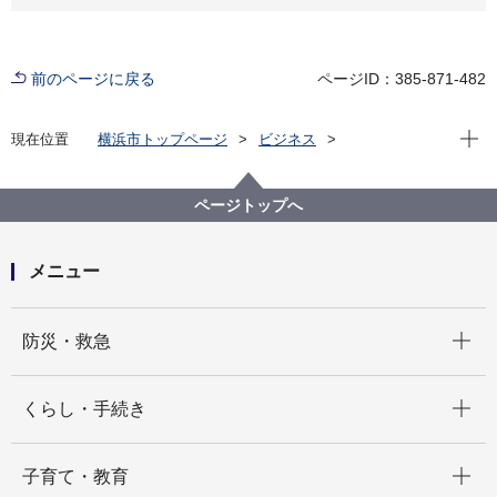
前のページに戻る
ページID：385-871-482
現在位
現在位置
横浜市トップページ
ビジネス
分野別メニュー
消防・救急
防火管理
火薬類取締法関係
火薬類取締法に関する電子申請
ページトップへ
メニュー
開く
防災・救急
開く
くらし・手続き
開く
子育て・教育