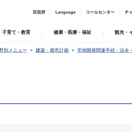
区役所
Language
コールセンター
チ
子育て・教育
健康・医療・福祉
観光・
野別メニュー
建築・都市計画
宅地開発関連手続・法令