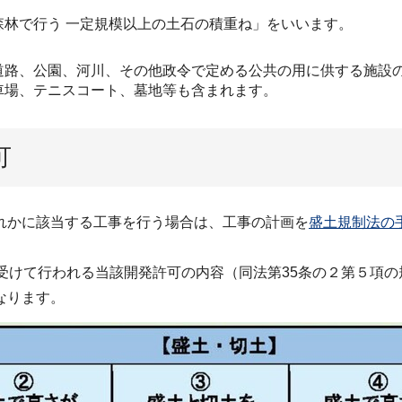
林で行う 一定規模以上の土石の積重ね」をいいます。
道路、公園、河川、その他政令で定める公共の用に供する施設
車場、テニスコート、墓地等も含まれます。
可
れかに該当する工事を行う場合は、工事の計画を
盛土規制法の
受けて行われる当該開発許可の内容（同法第35条の２第５項
なります。