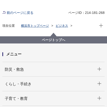
前のページに戻る
ページID：214-181-268
現在位
現在位置
横浜市トップページ
ビジネス
分野別メニュー
建築・都市計画
宅地開発関連手続・法令・許認可
開発許可・市街化調整区域の建築許可等
ページトップへ
市街化調整区域内の許可手続き・許可基準
メニュー
開く
防災・救急
開く
くらし・手続き
開く
子育て・教育