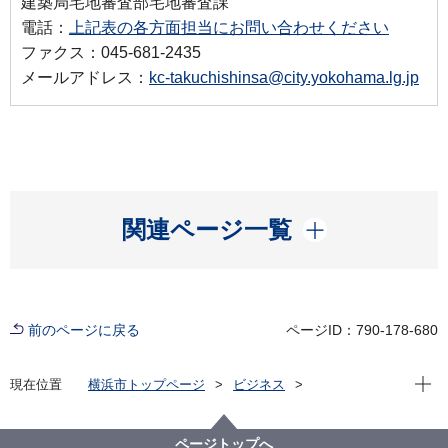
建築局宅地審査部宅地審査課
電話：
上記表の各方面担当にお問い合わせください
ファクス：045-681-2435
メールアドレス：
kc-takuchishinsa@city.yokohama.lg.jp
開く
関連ページ一覧
前のページに戻る
ページID：790-178-680
現在位
現在位置
横浜市トップページ
ビジネス
分野別メニュー
建築・都市計画
宅地開発関連手続・法令・許認可
開発許可・市街化調整区域の建築許可等
ページトップへ