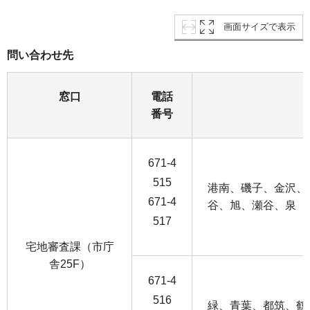
画面サイズで表示
問い合わせ先
窓口
電話
番号
671-4
515
港南、磯子、金沢、
671-4
谷、旭、瀬谷、泉
517
宅地審査課（市庁
舎25F）
671-4
516
緑、青葉、都筑、鶴