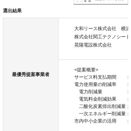
選出結果
大和リース株式会社 横浜
株式会社関工テクノシード
晃陽電設株式会社
<提案概要>
最優秀提案事業者
サービス料支払期間 ：
電力使用量の削減率 ：73
電力削減量 ：約1,386
電気料金削減効果 ：約27
二酸化炭素排出削減量：約568
一次エネルギー削減量：約13,
市内中小企業の活用 ：1