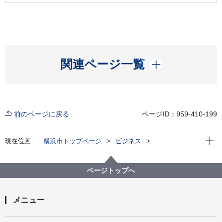
開く
関連ページ一覧
前のページに戻る
ページID：959-410-199
現在位
現在位置
横浜市トップページ
ビジネス
分野別メニュー
建築・都市計画
公共建築物
公共建築物の脱炭素化の取組
ESCO事業
ESCO事業実施施設
ページトップへ
図書館等LED化ESCO事業
メニュー