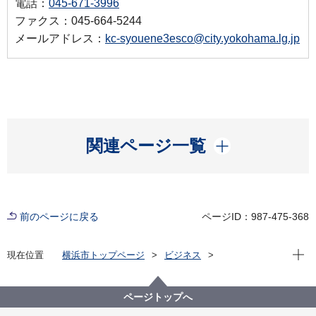
電話：
045-671-3996
ファクス：045-664-5244
メールアドレス：
kc-syouene3esco@city.yokohama.lg.jp
開く
関連ページ一覧
前のページに戻る
ページID：987-475-368
現在位
現在位置
横浜市トップページ
ビジネス
分野別メニュー
建築・都市計画
公共建築物
公共建築物の脱炭素化の取組
ESCO事業
ESCO事業実施施設
ページトップへ
地域ケアプラザ等LED化ESCO事業