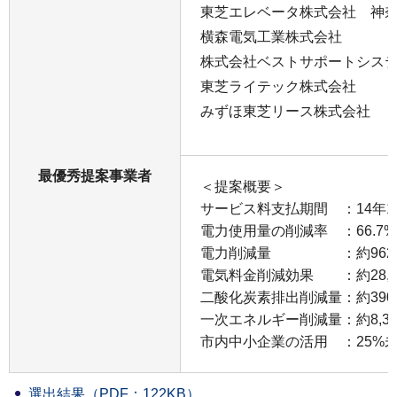
東芝エレベータ株式会社 神
横森電気工業株式会社
株式会社ベストサポートシス
東芝ライテック株式会社
みずほ東芝リース株式会社
最優秀提案事業者
＜提案概要＞
サービス料支払期間 ：14年1
電力使用量の削減率 ：66.7
電力削減量 ：約962,00
電気料金削減効果 ：約28,5
二酸化炭素排出削減量：約390t-
一次エネルギー削減量：約8,310
市内中小企業の活用 ：25%
選出結果（PDF：122KB）