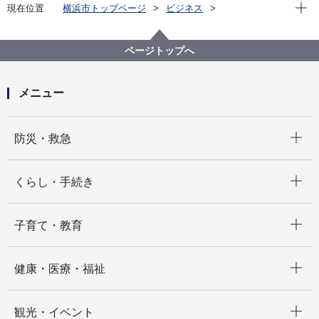
現在位
現在位置
横浜市トップページ
ビジネス
分野別メニュー
建築・都市計画
公共建築物
公共建築物の脱炭素化の取組
ESCO事業
ESCO事業実施施設
ページトップへ
横浜市中央図書館ESCO事業
メニュー
開く
防災・救急
開く
くらし・手続き
開く
子育て・教育
開く
健康・医療・福祉
開く
観光・イベント