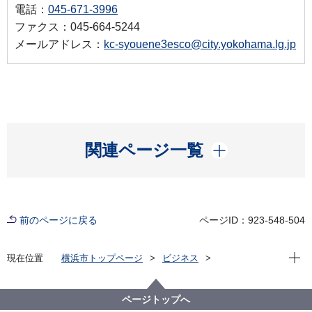
電話：
045-671-3996
ファクス：045-664-5244
メールアドレス：
kc-syouene3esco@city.yokohama.lg.jp
開く
関連ページ一覧
前のページに戻る
ページID：923-548-504
現在位
現在位置
横浜市トップページ
ビジネス
分野別メニュー
建築・都市計画
公共建築物
公共建築物の脱炭素化の取組
ESCO事業
ESCO事業実施施設
ページトップへ
地区センター等LED化ESCO事業