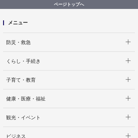
横浜市建築物環境配慮制度（CASBEE横浜）
ページトップへ
横浜市建築物環境配慮評価認証制度について
メニュー
開く
防災・救急
開く
くらし・手続き
開く
子育て・教育
開く
健康・医療・福祉
開く
観光・イベント
開く
ビジネス