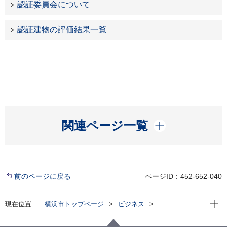
認証委員会について
認証建物の評価結果一覧
開く
関連ページ一覧
前のページに戻る
ページID：452-652-040
現在位
現在位置
横浜市トップページ
ビジネス
分野別メニュー
建築・都市計画
環境・省エネに関する取組・補助制度等