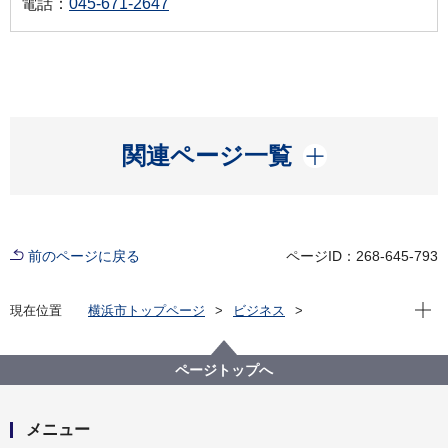
電話：
045-671-2647
開く
関連ページ一覧
前のページに戻る
ページID：268-645-793
現在位
現在位置
横浜市トップページ
ビジネス
分野別メニュー
環境・公園・下水道
協議について
開発事業に伴う緑化及び公園等の協議
ページトップへ
開発行為に伴う樹木の保存・表土の保全について
メニュー