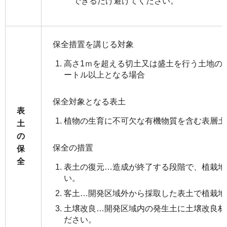
できるだけ避けてください。
保全措置を講じる対象
高さ1ｍを超える切土又は盛土を行う土地の面積
ートル以上となる場合
保全対象となる表土
表
植物の生育に不可欠な有機物質を含む表層土
土
の
保全の措置
保
全
表土の復元…造成が終了する段階で、植栽地
い。
客土…開発区域外から採取した表土で植栽地
土壌改良…開発区域内の発生土に土壌改良材
ださい。