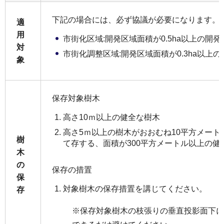
下記の場合には、必ず協議が必要になります。
適
用
市街化区域:開発区域面積が0.5ha以上の開発
対
市街化調整区域:開発区域面積が0.3ha以上
象
保存対象樹木
高さ10ｍ以上の健全な樹木
高さ5ｍ以上の樹木がおおむね10平方メート
樹
て存する、面積が300平方メートル以上の健
木
の
保存の措置
保
対象樹木の保存措置を講じてください。
存
※保存対象樹木の枝張りの垂直投影面下に