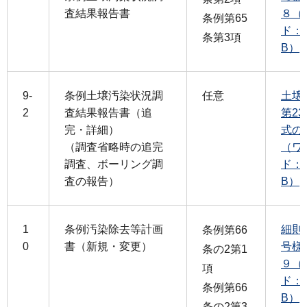
査結果報告書
８（
条例第65
ド：1
条第3項
B）
9-
条例土壌汚染状況調
任意
土壌
2
査結果報告書（追
第2
完・詳細）
式の
（調査省略時の追完
（ワ
調査、ボーリング調
ド：1
査の報告）
B）
1
条例汚染除去等計画
細則
条例第66
0
書（新規・変更）
号様
条の2第1
９（
項
ド：2
条例第66
B）
条の2第3