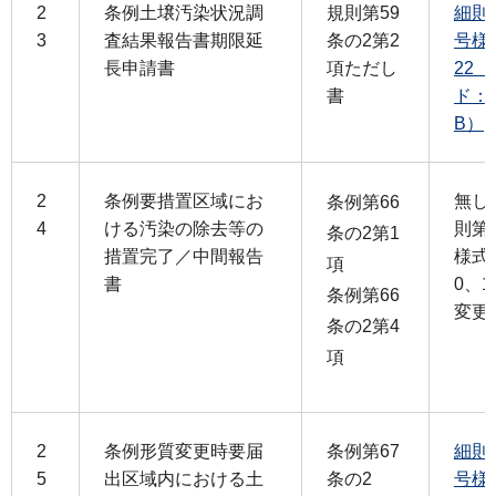
2
条例土壌汚染状況調
規則第59
細則
3
査結果報告書期限延
条の2第2
号様
長申請書
項ただし
22
書
ド：1
B）
2
条例要措置区域にお
無し
条例第66
4
ける汚染の除去等の
則第
条の2第1
措置完了／中間報告
様式
項
書
0、1
条例第66
変更
条の2第4
項
2
条例形質変更時要届
条例第67
細則
5
出区域内における土
条の2
号様