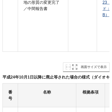
地の形質の変更完了
23
／中間報告書
ド：1
B）
画面サイズで表示
平成24年10月1日以降に廃止等された場合の様式（ダイオキ
番
名称
根拠条項
号