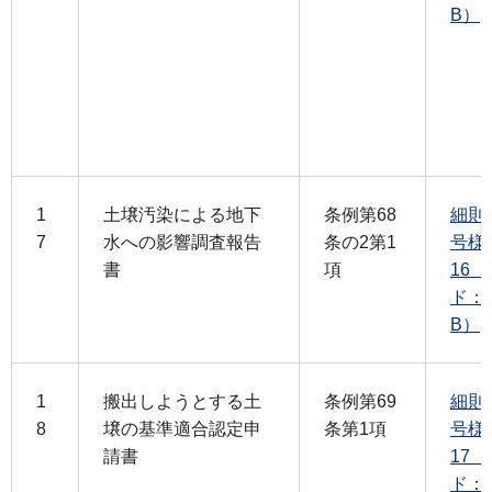
B）
1
土壌汚染による地下
条例第68
細則
7
水への影響調査報告
条の2第1
号様
書
項
16
ド：1
B）
1
搬出しようとする土
条例第69
細則
8
壌の基準適合認定申
条第1項
号様
請書
17
ド：1