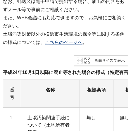
なお、郵送又は電子申請で提出する場合、届出の内容を必
ずメール等で事前にご相談ください。
また、WEB会議にも対応できますので、お気軽にご相談く
ださい。
土壌汚染対策以外の横浜市生活環境の保全等に関する条例
の様式については、
こちらのページへ
。
画面サイズで表示
平成24年10月1日以降に廃止等された場合の様式（特定有害
番
名称
根拠条項
様
号
1
土壌汚染関連手続に
無し
無し
ついて（土地所有者