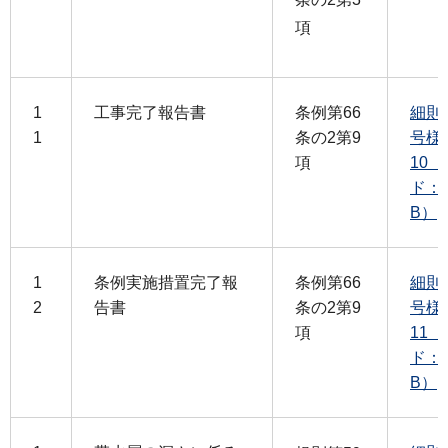
項
1
工事完了報告書
条例第66
細則
1
条の2第9
号様
項
10
ド：1
B）
1
条例実施措置完了報
条例第66
細則
2
告書
条の2第9
号様
項
11
ド：1
B）