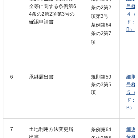
全等に関する条例第6
号様
条の2第2
4条の2第2項第3号の
４（
項第3号
確認申請書
ド：1
条例第64
B）
条の2第7
項
6
承継届出書
規則第59
細則
条の3第5
号様
項
５（
ド：1
B）
7
土地利用方法変更届
細則
条例第64
出書
号様