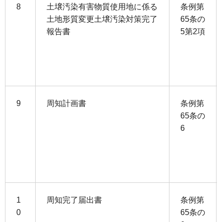
8
土壌汚染有害物質使用地に係る
条例第
土地形質変更土壌汚染対策完了
65条の
報告書
5第2項
9
周知計画書
条例第
65条の
6
1
周知完了届出書
条例第
0
65条の