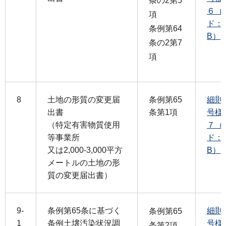
条の2第5
６（
項
ド：1
条例第64
B）
条の2第7
項
8
土地の形質の変更届
条例第65
細則
出書
条第1項
号様
（特定有害物質使用
７（
等事業所
ド：1
又は2,000-3,000平方
B）
メートルの土地の形
質の変更届出書）
9-
条例第65条に基づく
細則
条例第65
1
条例土壌汚染状況調
号様
条第2項