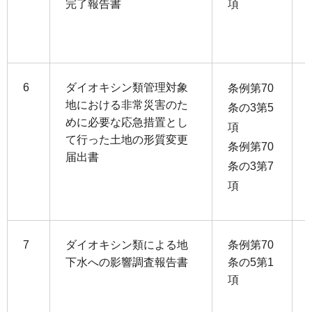
完了報告書
項
6
ダイオキシン類管理対象
条例第70
地における非常災害のた
条の3第5
めに必要な応急措置とし
項
て行った土地の形質変更
条例第70
届出書
条の3第7
項
7
ダイオキシン類による地
条例第70
下水への影響調査報告書
条の5第1
項