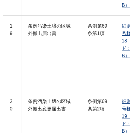
B）
1
条例汚染土壌の区域
条例第69
細則
9
外搬出届出書
条第1項
号様
18
ド：1
B）
2
条例汚染土壌の区域
条例第69
細則
0
外搬出変更届出書
条第2項
号様
19
ド：1
B）