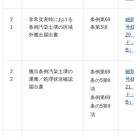
2
非常災害時における
条例第69
細則
1
条例汚染土壌の区域
条第3項
号様
外搬出届出書
20
ド：1
B）
2
搬出条例汚染土壌の
細則
条例第69
2
運搬／処理状況確認
号様
条の5第6
届出書
21
項
ド：1
条例第69
B）
条の5第9
項