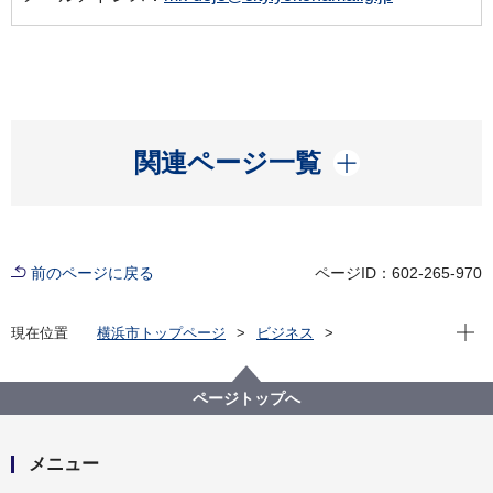
開く
関連ページ一覧
前のページに戻る
ページID：602-265-970
現在位
現在位置
横浜市トップページ
ビジネス
分野別メニュー
環境・公園・下水道
生活環境の保全
土壌汚染・地下水汚染・地盤沈下
土壌汚染対策
ページトップへ
土壌汚染対策の届出様式
条例（土壌汚染関係）に関する届出様式
メニュー