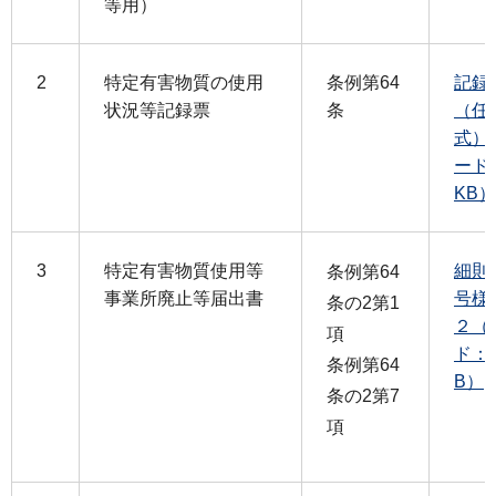
等用）
2
特定有害物質の使用
条例第64
記録
状況等記録票
条
（任
式）
ード
KB）
3
特定有害物質使用等
細則
条例第64
事業所廃止等届出書
号様
条の2第1
２（
項
ド：1
条例第64
B）
条の2第7
項