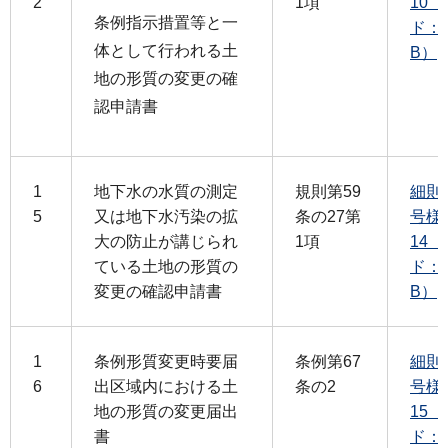
2
1項
10
条例指示措置等と一
ド：2
体として行われる土
B）
地の形質の変更の確
認申請書
1
地下水の水質の測定
規則第59
細則
5
又は地下水汚染の拡
条の27第
号様
大の防止が講じられ
1項
14
ている土地の形質の
ド：1
変更の確認申請書
B）
1
条例形質変更時要届
条例第67
細則
6
出区域内における土
条の2
号様
地の形質の変更届出
15
書
ド：1