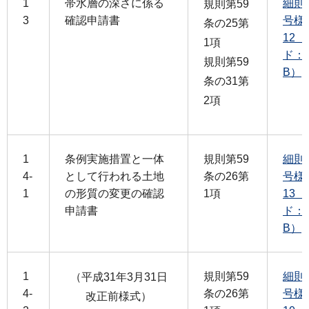
1
帯水層の深さに係る
細則
規則第59
3
確認申請書
号様
条の25第
12
1項
ド：1
規則第59
B）
条の31第
2項
1
条例実施措置と一体
規則第59
細則
4-
として行われる土地
条の26第
号様
1
の形質の変更の確認
1項
13
申請書
ド：1
B）
1
規則第59
細則
（平成31年3月31日
4-
条の26第
号様
改正前様式）