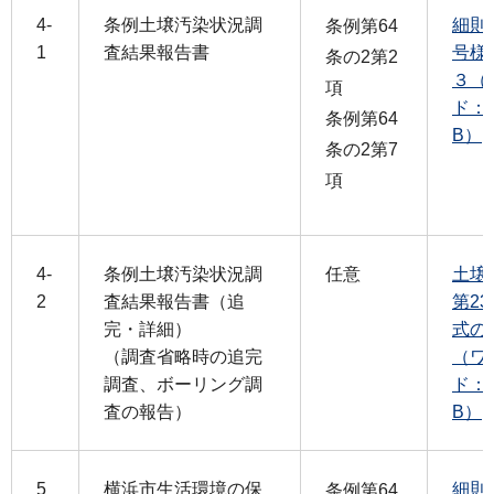
4-
条例土壌汚染状況調
細則
条例第64
1
査結果報告書
号様
条の2第2
３（
項
ド：1
条例第64
B）
条の2第7
項
4-
条例土壌汚染状況調
任意
土壌
2
査結果報告書（追
第2
完・詳細）
式の
（調査省略時の追完
（ワ
調査、ボーリング調
ド：1
査の報告）
B）
5
横浜市生活環境の保
細則
条例第64