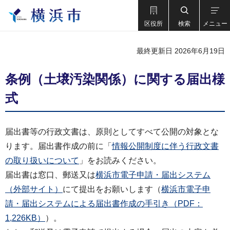
区役所
検索
メニュー
最終更新日 2026年6月19日
条例（土壌汚染関係）に関する届出様
式
届出書等の行政文書は、原則としてすべて公開の対象とな
ります。届出書作成の前に「
情報公開制度に伴う行政文書
の取り扱いについて
」をお読みください。
届出書は窓口、郵送又は
横浜市電子申請・届出システム
（外部サイト）
にて提出をお願いします（
横浜市電子申
請・届出システムによる届出書作成の手引き（PDF：
1,226KB）
）。