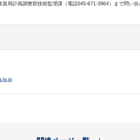
局計画調整部技術監理課（電話045-671-3964）まで問い
.lg.jp
開く