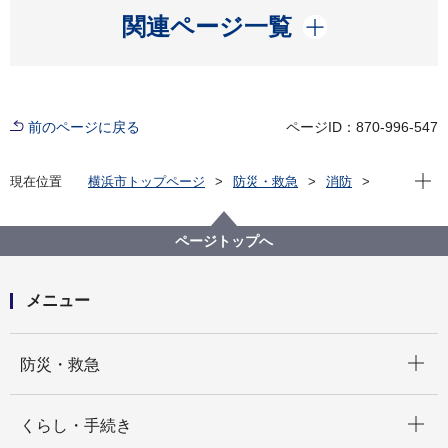
開く
関連ページ一覧
前のページに戻る
ページID：870-996-547
現在位
現在位置
横浜市トップページ
防災・救急
消防
横浜市内の消防署
西消防署
ページトップへ
メニュー
開く
防災・救急
開く
くらし・手続き