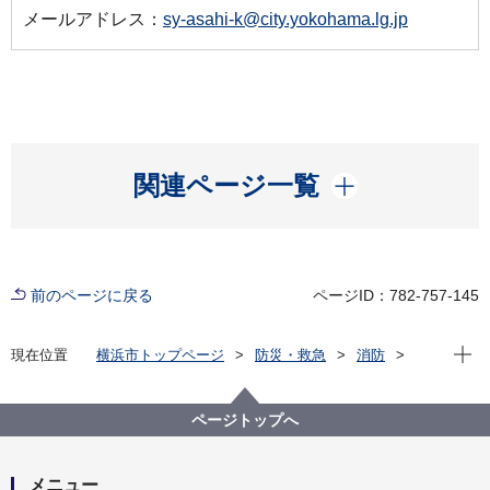
メールアドレス：
sy-asahi-k@city.yokohama.lg.jp
開く
関連ページ一覧
前のページに戻る
ページID：782-757-145
現在位
現在位置
横浜市トップページ
防災・救急
消防
横浜市内の消防署
旭消防署
旭消防署の紹介
ページトップへ
メニュー