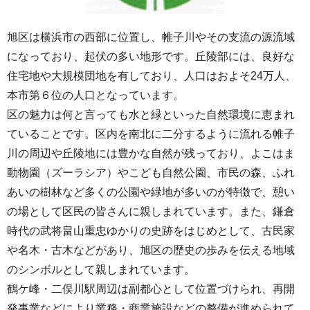
旭区は横浜市の西部に位置し、帷子川やその支流の源流域
になっており、起伏の多い地形です。丘陵部には、良好な
住宅地や大規模団地を有しており、人口はおよそ24万人、
本市第６位の人口となっています。
区の魅力は何と言っても水と緑といった自然環境に恵まれ
ていることです。区内を南北に二分するように流れる帷子
川の周辺や丘陵地には豊かな自然が残っており、よこはま
動物園（ズーラシア）やこども自然公園、市民の森、ふれ
あいの樹林など多くの公園や緑地が多いのが特徴で、憩い
の場として区民の皆さんに親しまれています。また、鎌倉
時代の武将畠山重忠ゆかりの史跡をはじめとして、古民家
や名木・古木などがあり、旭区の歴史の歩みを伝える地域
のシンボルとして親しまれています。
鶴ケ峰・二俣川駅周辺は副都心として位置づけられ、再開
発事業などにより業務・商業施設などの整備が進められて