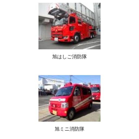
旭はしご消防隊
旭ミニ消防隊